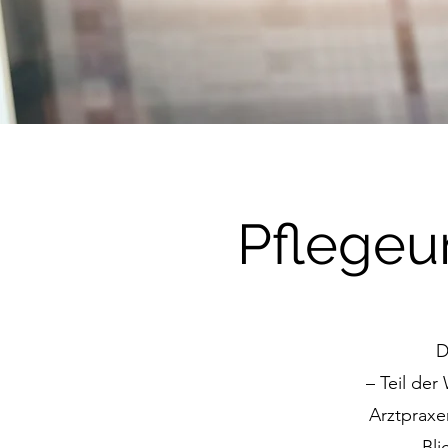
Pflegeu
D
– Teil der
Arztpraxe
Bli