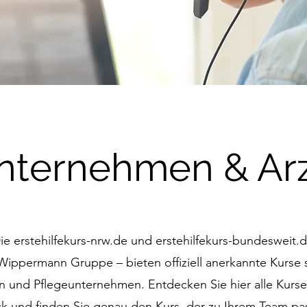
nternehmen & Ar
ie erstehilfekurs-nrw.de und erstehilfekurs-bundesweit.
 Wippermann Gruppe – bieten offiziell anerkannte Kurse s
n und Pflegeunternehmen. Entdecken Sie hier alle Kurse
ck und finden Sie genau den Kurs, der zu Ihrem Team pas