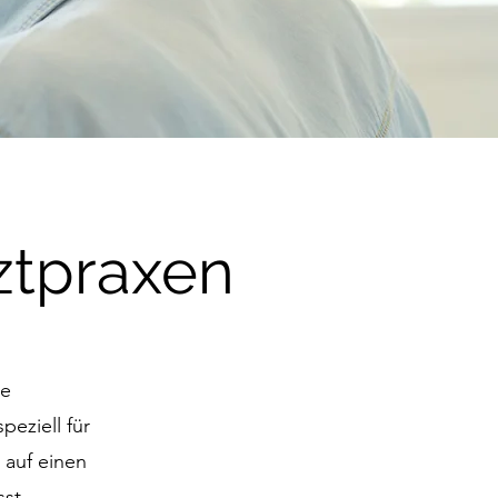
ztpraxen
de
peziell für
 auf einen
st.