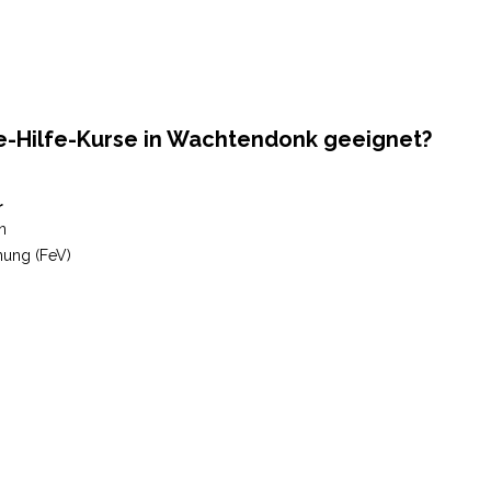
te-Hilfe-Kurse in Wachtendonk geeignet?
r
n
nung (FeV)